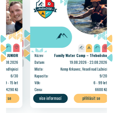
Název:
Family Water Camp – Třeboňsko
Datum:
19.08.2026 - 23.08.2026
Místo:
Kemp Krkavec, Veselí nad Lužnicí
Kapacita:
9/20
Věk:
6 - 99 let
Cena:
6600 Kč
více informací
přihlásit se