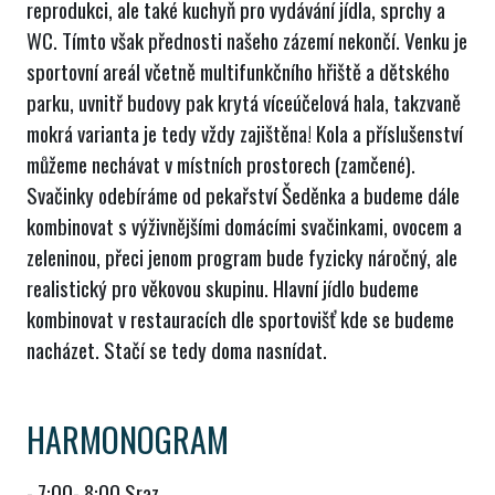
reprodukci, ale také kuchyň pro vydávání jídla, sprchy a
WC. Tímto však přednosti našeho zázemí nekončí. Venku je
sportovní areál včetně multifunkčního hřiště a dětského
parku, uvnitř budovy pak krytá víceúčelová hala, takzvaně
mokrá varianta je tedy vždy zajištěna! Kola a příslušenství
můžeme nechávat v místních prostorech (zamčené).
Svačinky odebíráme od pekařství Šeděnka a budeme dále
kombinovat s výživnějšími domácími svačinkami, ovocem a
zeleninou, přeci jenom program bude fyzicky náročný, ale
realistický pro věkovou skupinu. Hlavní jídlo budeme
kombinovat v restauracích dle sportovišť kde se budeme
nacházet. Stačí se tedy doma nasnídat.
HARMONOGRAM
- 7:00- 8:00 Sraz