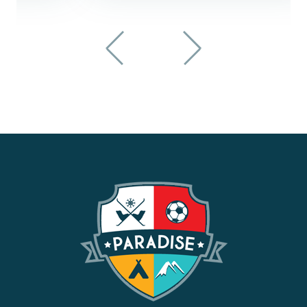
přihlásit Paradise účtem
přihlásit bez registrace
zpět