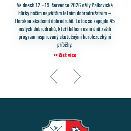
lkovické
týden plný kilometrů, her a nových dovedností. Pr
stvím –
turnus příměstského tábora CYKLO HRAVĚ 2026 je
pojilo 45
námi! Pět dnů plných cyklistiky, her a nových
 zažili
dovedností si ve Staré Vsi nad Ondřejnicí
zeckými
>> číst více